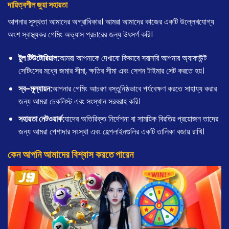
দায়িত্বশীল জুয়া সহায়তা
আপনার সুস্থতা আমাদের অগ্রাধিকার। আমরা আমাদের কাজের একটি উল্লেখযোগ্য
অংশ স্বাস্থ্যকর গেমিং অভ্যাস প্রচারের জন্য উৎসর্গ করি।
টুল টিউটোরিয়াল:
আমরা আপনাকে দেখাবো কিভাবে সরাসরি আপনার অ্যাকাউন্ট
সেটিংসের মধ্যে জমার সীমা, ক্ষতির সীমা এবং সেশন টাইমার সেট করতে হয়।
স্ব-মূল্যায়ন:
আপনার গেমিং আচরণ বস্তুনিষ্ঠভাবে পর্যবেক্ষণ করতে সাহায্য করার
জন্য আমরা চেকলিস্ট এবং সংস্থান সরবরাহ করি।
সহায়তা নেটওয়ার্ক:
যাদের অতিরিক্ত নির্দেশনা বা সাময়িক বিরতির প্রয়োজন তাদের
জন্য আমরা পেশাদার সংস্থা এবং হেল্পলাইনগুলির একটি তালিকা বজায় রাখি।
কেন আপনি আমাদের বিশ্বাস করতে পারেন