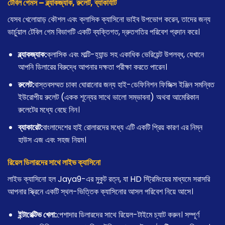
টেবিল গেমস – ব্ল্যাকজ্যাক, রুলেট, ব্যাকার্যাট
যেসব খেলোয়াড় কৌশল এবং ক্লাসিক ক্যাসিনো ভাইব উপভোগ করেন, তাদের জন্য
ভার্চুয়াল টেবিল গেম বিভাগটি একটি ব্যক্তিগত, দ্রুতগতির পরিবেশ প্রদান করে।
ব্ল্যাকজ্যাক:
ক্লাসিক এবং মাল্টি-হ্যান্ড সহ একাধিক ভেরিয়েন্ট উপলব্ধ, যেখানে
আপনি ডিলারের বিরুদ্ধে আপনার দক্ষতা পরীক্ষা করতে পারেন।
রুলেট:
বাস্তবসম্মত চাকা ঘোরানোর জন্য হাই-ডেফিনিশন ফিজিক্স ইঞ্জিন সমন্বিত
ইউরোপীয় রুলেট (একক শূন্যের সাথে ভালো সম্ভাবনা) অথবা আমেরিকান
রুলেটের মধ্যে বেছে নিন।
ব্যাকারেট:
বাংলাদেশের হাই রোলারদের মধ্যে এটি একটি প্রিয় কারণ এর নিম্ন
হাউস এজ এবং সহজ নিয়ম।
রিয়েল ডিলারদের সাথে লাইভ ক্যাসিনো
লাইভ ক্যাসিনো হল Jaya9-এর মুকুট রত্ন, যা HD স্ট্রিমিংয়ের মাধ্যমে সরাসরি
আপনার স্ক্রিনে একটি স্থল-ভিত্তিক ক্যাসিনোর আসল পরিবেশ নিয়ে আসে।
ইন্টারেক্টিভ খেলা:
পেশাদার ডিলারদের সাথে রিয়েল-টাইমে চ্যাট করুন। সম্পূর্ণ