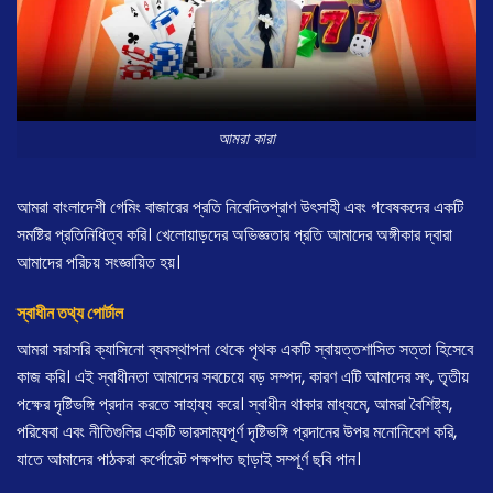
আমরা কারা
আমরা বাংলাদেশী গেমিং বাজারের প্রতি নিবেদিতপ্রাণ উৎসাহী এবং গবেষকদের একটি
সমষ্টির প্রতিনিধিত্ব করি। খেলোয়াড়দের অভিজ্ঞতার প্রতি আমাদের অঙ্গীকার দ্বারা
আমাদের পরিচয় সংজ্ঞায়িত হয়।
স্বাধীন তথ্য পোর্টাল
আমরা সরাসরি ক্যাসিনো ব্যবস্থাপনা থেকে পৃথক একটি স্বায়ত্তশাসিত সত্তা হিসেবে
কাজ করি। এই স্বাধীনতা আমাদের সবচেয়ে বড় সম্পদ, কারণ এটি আমাদের সৎ, তৃতীয়
পক্ষের দৃষ্টিভঙ্গি প্রদান করতে সাহায্য করে। স্বাধীন থাকার মাধ্যমে, আমরা বৈশিষ্ট্য,
পরিষেবা এবং নীতিগুলির একটি ভারসাম্যপূর্ণ দৃষ্টিভঙ্গি প্রদানের উপর মনোনিবেশ করি,
যাতে আমাদের পাঠকরা কর্পোরেট পক্ষপাত ছাড়াই সম্পূর্ণ ছবি পান।