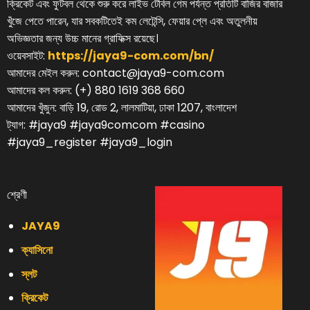
ক্রিকেট এবং ফুটবল থেকে শুরু করে লাইভ টেবিল গেম পর্যন্ত প্রতিটি বাজির বাজার
খুঁজে পেতে পারেন, যার সবকটিতেই কম লেটেন্সি, ফেয়ার প্লে এবং অতুলনীয়
অভিজ্ঞতার জন্য উচ্চ মানের গ্রাফিক্স রয়েছে।
ওয়েবসাইট:
https://jaya9-com.com/bn/
আমাদের মেইল করুন: contact@jaya9-com.com
আমাদের কল করুন: (+) 880 1619 368 660
আমাদের খুঁজুন: বাড়ি 19, রোড 2, লালমাটিয়া, ঢাকা 1207, বাংলাদেশ
ট্যাগ: #jaya9 #jaya9comcom #casino
#jaya9_register #jaya9_login
শ্রেণী
JAYA9
ক্যাসিনো
স্লট
ক্রিকেট