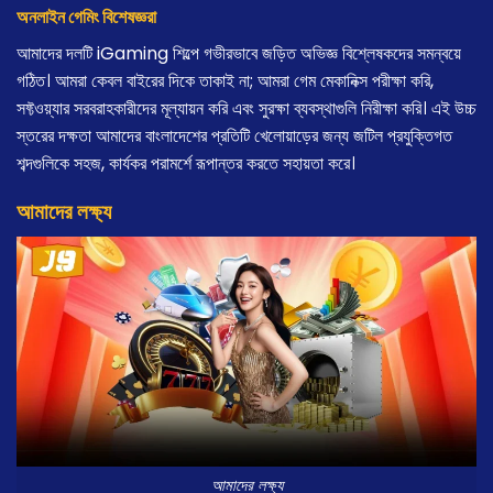
অনলাইন গেমিং বিশেষজ্ঞরা
আমাদের দলটি iGaming শিল্পে গভীরভাবে জড়িত অভিজ্ঞ বিশ্লেষকদের সমন্বয়ে
গঠিত। আমরা কেবল বাইরের দিকে তাকাই না; আমরা গেম মেকানিক্স পরীক্ষা করি,
সফ্টওয়্যার সরবরাহকারীদের মূল্যায়ন করি এবং সুরক্ষা ব্যবস্থাগুলি নিরীক্ষা করি। এই উচ্চ
স্তরের দক্ষতা আমাদের বাংলাদেশের প্রতিটি খেলোয়াড়ের জন্য জটিল প্রযুক্তিগত
শব্দগুলিকে সহজ, কার্যকর পরামর্শে রূপান্তর করতে সহায়তা করে।
আমাদের লক্ষ্য
আমাদের লক্ষ্য