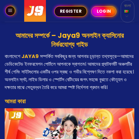
Skip
বাংলা
to
REGISTER
LOGIN
content
আমাদের সম্পর্কে – Jaya9 অনলাইন ক্যাসিনোর
নির্ভরযোগ্য গাইড
বাংলাদেশে
JAYA9
সম্পর্কিত সবকিছুর জন্য আপনার চূড়ান্ত তথ্যসূত্র—আমাদের
ডেডিকেটেড ইনফরমেশন পোর্টালে আপনাকে স্বাগতম। আমাদের প্ল্যাটফর্মটি অঞ্চলটির
শীর্ষ গেমিং সাইটগুলোর একটির ওপর স্বচ্ছ ও গভীর বিশ্লেষণ দিতে নকশা করা হয়েছে।
অনলাইন স্লট, লাইভ ডিলার ও স্পোর্টস বেটিংয়ের জগৎ সহজে বুঝতে কৌতূহল ও
দক্ষতার মাঝে সেতুবন্ধন তৈরি করে আমরা স্পষ্ট নির্দেশনা প্রদান করি।
আমরা কারা