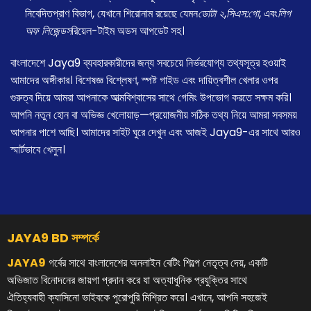
নিবেদিতপ্রাণ বিভাগ, যেখানে শিরোনাম রয়েছে যেমন
ডোটা ২
,
সিএস:গো
, এবং
লিগ
অফ লিজেন্ডস
রিয়েল-টাইম অডস আপডেট সহ।
বাংলাদেশে Jaya9 ব্যবহারকারীদের জন্য সবচেয়ে নির্ভরযোগ্য তথ্যসূত্র হওয়াই
আমাদের অঙ্গীকার। বিশেষজ্ঞ বিশ্লেষণ, স্পষ্ট গাইড এবং দায়িত্বশীল খেলার ওপর
গুরুত্ব দিয়ে আমরা আপনাকে আত্মবিশ্বাসের সাথে গেমিং উপভোগ করতে সক্ষম করি।
আপনি নতুন হোন বা অভিজ্ঞ খেলোয়াড়—প্রয়োজনীয় সঠিক তথ্য নিয়ে আমরা সবসময়
আপনার পাশে আছি। আমাদের সাইট ঘুরে দেখুন এবং আজই Jaya9-এর সাথে আরও
স্মার্টভাবে খেলুন।
JAYA9 BD সম্পর্কে
JAYA9
গর্বের সাথে বাংলাদেশের অনলাইন বেটিং শিল্পে নেতৃত্ব দেয়, একটি
অভিজাত বিনোদনের জায়গা প্রদান করে যা অত্যাধুনিক প্রযুক্তির সাথে
ঐতিহ্যবাহী ক্যাসিনো ভাইবকে পুরোপুরি মিশ্রিত করে। এখানে, আপনি সহজেই