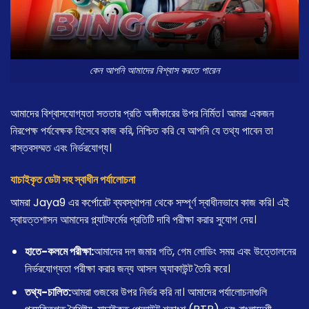
কেন আপনি আমাদের বিশ্বাস করতে পারেন
আমাদের বিশ্বাসযোগ্যতা সততার প্রতি অঙ্গীকারের উপর নির্মিত। আমরা একজন
নিরপেক্ষ পর্যবেক্ষক হিসেবে কাজ করি, নিশ্চিত করি যে আপনি যে তথ্য পাবেন তা
বাস্তবসম্মত এবং নির্ভরযোগ্য।
যাচাইকৃত ডেটা সহ স্বাধীন পর্যালোচনা
আমরা Jaya9 এর কর্পোরেট ব্যবস্থাপনা থেকে সম্পূর্ণ স্বাধীনভাবে কাজ করি। এই
স্বায়ত্তশাসন আমাদের প্ল্যাটফর্মের প্রতিটি দাবি পরীক্ষা করার সুযোগ দেয়।
হাতে-কলমে পরীক্ষা:
আমাদের দল জমার গতি, গেম লোডিং সময় এবং উত্তোলনের
নির্ভরযোগ্যতা পরীক্ষা করার জন্য আসল অ্যাকাউন্ট তৈরি করে।
তথ্য-চালিত:
আমরা গুজবের উপর নির্ভর করি না। আমাদের পর্যালোচনাগুলি