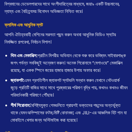
বিশ্বমানের ডেভেলপারদের সাথে অংশীদারিত্বের মাধ্যমে, জয়া৯ একটি উচ্চমানের,
ন্যায্য এবং বৈচিত্র্যময় বিনোদন অভিজ্ঞতা নিশ্চিত করে।
ক্লাসিক এবং আধুনিক স্লট
আপনি ঐতিহ্যবাহী মেশিনের সরলতা পছন্দ করুন অথবা আধুনিক ভিডিও স্লটের
নিমজ্জিত গল্পরেখা, নির্বাচন বিশাল।
থিম এবং মেকানিক্স:
প্রাচীন মিশরীয় অভিযান থেকে শুরু করে ভবিষ্যৎ সাইবারপাঙ্ক
জগৎ পর্যন্ত সবকিছুই অন্বেষণ করুন। অনেক শিরোনামে “মেগাওয়ে” মেকানিক্স
রয়েছে, যা একক স্পিনে জয়ের হাজার হাজার উপায় অফার করে।
জ্যাকপট:
এমন প্রগতিশীল জ্যাকপট স্লটগুলি সন্ধান করুন যেখানে নেটওয়ার্ক
জুড়ে প্রতিটি বাজির সাথে সাথে পুরষ্কারের পরিমাণ বৃদ্ধি পায়, কখনও কখনও জীবন
পরিবর্তনকারী পরিমাণে পৌঁছায়।
শীর্ষ শিরোনাম:
বৈশিষ্ট্যযুক্ত গেমগুলিতে প্রায়শই ভক্তদের পছন্দের অন্তর্ভুক্ত
থাকে যেমন
অলিম্পাসের ফটক
,
মিষ্টি বোনানজা
, এবং JILI-এর আঞ্চলিক হিট গান যা
মোবাইলে খেলার জন্য অপ্টিমাইজ করা হয়েছে।