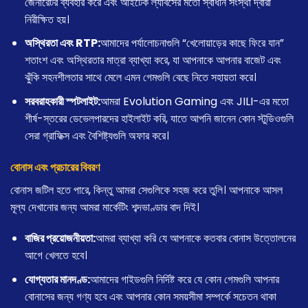
জেনারেটর ব্যবহার করে এবং আইটেক ল্যাবসের মতো স্বাধীন সংস্থা দ্বারা
নিরীক্ষিত হয়।
অস্থিরতা এবং RTP:
আমাদের পর্যালোচনাগুলি “খেলোয়াড়ের কাছে ফিরে যান”
শতাংশ এবং অস্থিরতার মাত্রা ব্যাখ্যা করে, যা আপনাকে আপনার বাজেট এবং
ঝুঁকি সহনশীলতার সাথে মেলে এমন গেমগুলি বেছে নিতে সহায়তা করে।
সরবরাহকারী স্পটলাইট:
আমরা Evolution Gaming এবং JILI-এর মতো
শীর্ষ-স্তরের ডেভেলপারদের হাইলাইট করি, যাতে আপনি জানেন কোন স্টুডিওগুলি
সেরা গ্রাফিক্স এবং বৈশিষ্ট্যগুলি অফার করে।
বোনাস এবং প্রচারের বিবরণ
বোনাস জটিল হতে পারে, কিন্তু আমরা সেগুলিকে সহজ করে তুলি। আপনাকে আসল
মূল্য দেখানোর জন্য আমরা মার্কেটিং শব্দভাণ্ডার বাদ দিই।
বাজির প্রয়োজনীয়তা:
আমরা ব্যাখ্যা করি যে আপনাকে কতবার বোনাস উত্তোলনের
আগে খেলতে হবে।
যোগ্যতার মানদণ্ড:
আমাদের গাইডগুলি নির্দিষ্ট করে যে কোন গেমগুলি আপনার
বোনাসের জন্য গণ্য হবে এবং আপনার কোন সময়সীমা সম্পর্কে সচেতন থাকা